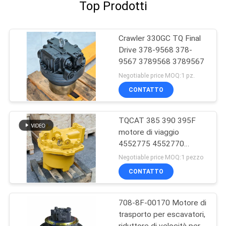
Top Prodotti
Crawler 330GC TQ Final
Drive 378-9568 378-
9567 3789568 3789567
Negotiable price MOQ:1 pz.
CONTATTO
TQCAT 385 390 395F
motore di viaggio
4552775 4552770
4552769 4552771
Negotiable price MOQ:1 pezzo
sTQCATola di riduzione
CONTATTO
della trazione finale
708-8F-00170 Motore di
trasporto per escavatori,
riduttore di velocità per