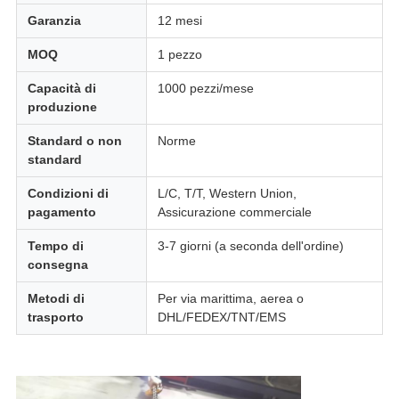
Garanzia
12 mesi
MOQ
1 pezzo
Capacità di
1000 pezzi/mese
produzione
Standard o non
Norme
standard
Condizioni di
L/C, T/T, Western Union,
pagamento
Assicurazione commerciale
Tempo di
3-7 giorni (a seconda dell'ordine)
consegna
Metodi di
Per via marittima, aerea o
trasporto
DHL/FEDEX/TNT/EMS