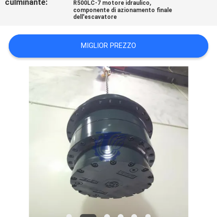
culminante:
,
R500LC-7 motore idraulico
CASI
componente di azionamento finale
dell'escavatore
RICHIEDERE
MIGLIOR PREZZO
UN
PREVENTIVO
SITEMAP
POLITICA
SULLA
RISERVATEZZA