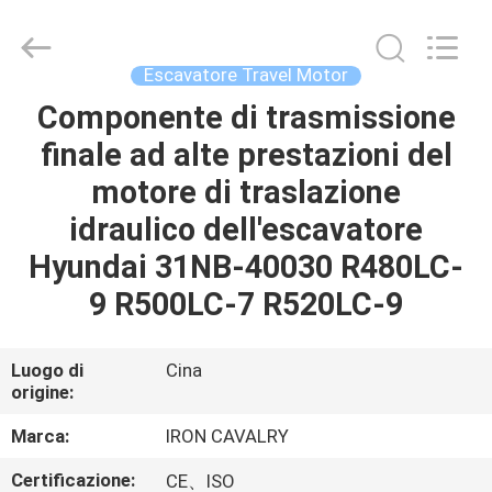
Tieqi
Construction
Machinery
Co.,
Ltd..
Escavatore Travel Motor
All
Rights
Componente di trasmissione
CASA
Reserved.
finale ad alte prestazioni del
PRODOTTI
motore di traslazione
idraulico dell'escavatore
VIDEO
Hyundai 31NB-40030 R480LC-
9 R500LC-7 R520LC-9
MOSTRA
VR
Luogo di
Cina
origine:
CHI
Marca:
IRON CAVALRY
SIAMO
Certificazione:
CE、ISO