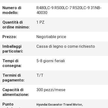
Numero di
R480LC-9 R500LC-7 R520LC-9 31NB-
FATORY
modello:
40030
TOUR
Quantità di
1 PZ
ordine minimo:
CONTROLLO
Prezzo:
Negotiable price
DI
Imballaggi
Cassa di legno o come richiesto
QUALITÀ
particolari:
Tempi di
5-8 giorni feriali
CONTATTACI
consegna:
Termini di
T/T
pagamento:
NOTIZIE
Capacità di
300 pezzi/mese
alimentazione:
TUTTI
I
Punto
,
Hyundai Excavator Travel Motor