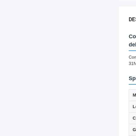
DE
Co
de
Com
31N
Sp
M
L
C
G