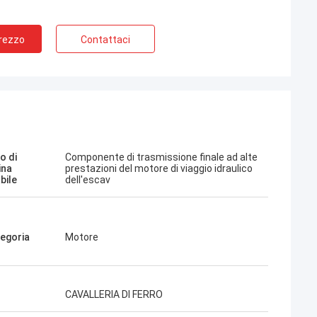
Prezzo
Contattaci
Jose
sta azienda. Sono
 e amichevoli. Servizio
consigli amichevoli,
o di
Componente di trasmissione finale ad alte
ina
prestazioni del motore di viaggio idraulico
ida. Prezzo molto buono.
bile
dell'escav
are di nuovo quando ne ho
egoria
Motore
CAVALLERIA DI FERRO