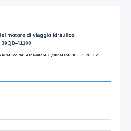
el motore di viaggio idraulico
0 39QB-41100
gio idraulico dell'escavatore Hyundai R480LC R520LC-9