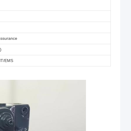
assurance
)
TNT/EMS