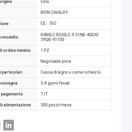
origine
Cina
IRON CAVALRY
CE、ISO
zione
R480LC R520LC-9 31NB-40030
i modello
39QB-41100
di ordine minimo
1 PZ
Negotiable price
 particolari
Cassa di legno o come richiesto
 consegna
5-8 giorni feriali
i pagamento
T/T
di alimentazione
300 pezzi/mese