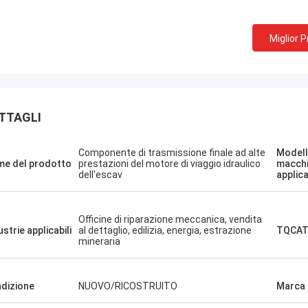
Miglior 
TTAGLI
Mi piace que
Erdenetumur Kampana
professionali
una piacevole spesa
eccellente e 
Componente di trasmissione finale ad alte
Modell
e del prodotto
prestazioni del motore di viaggio idraulico
macch
consegna rap
dell'escav
applica
Voglio ordin
bisogno.
Officine di riparazione meccanica, vendita
ustrie applicabili
al dettaglio, edilizia, energia, estrazione
TQCAT
mineraria
dizione
NUOVO/RICOSTRUITO
Marca