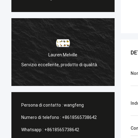
DE
Sanёк Нижегородский
i qualità.
Servizio di gestione, veloce e veloce.
Nom
Ind
Persona di contatto :
wangfeng
Numero di telefono :
+8618565738642
Con
Whatsapp :
+8618565738642