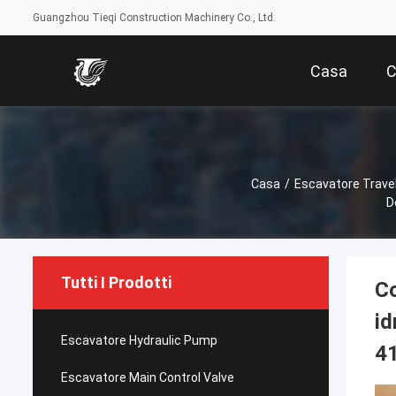
Guangzhou Tieqi Construction Machinery Co., Ltd.
Casa
C
Casa
/
Escavatore Trave
D
Tutti I Prodotti
Co
i
Escavatore Hydraulic Pump
4
Escavatore Main Control Valve