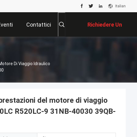
Italian
Eventi
Contattici
Richiedere Un
Preventivo
otore Di Viaggio Idraulico
00
prestazioni del motore di viaggio
R480LC R520LC-9 31NB-40030 39QB-