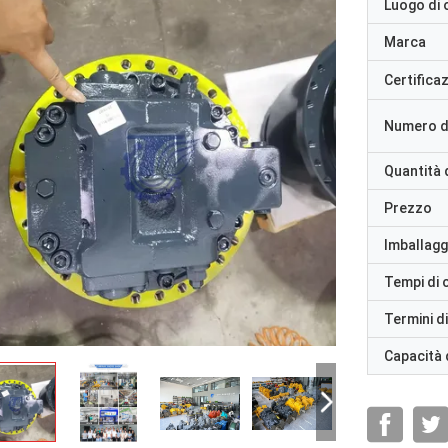
Luogo di 
Marca
Certifica
Numero d
Quantità 
Prezzo
Imballaggi
Tempi di
Termini d
Capacità 