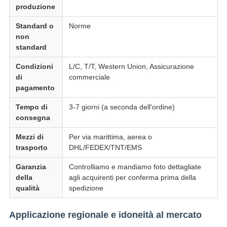
produzione
Standard o
Norme
non
standard
Condizioni
L/C, T/T, Western Union, Assicurazione
di
commerciale
pagamento
Tempo di
3-7 giorni (a seconda dell'ordine)
consegna
Mezzi di
Per via marittima, aerea o
trasporto
DHL/FEDEX/TNT/EMS
Garanzia
Controlliamo e mandiamo foto dettagliate
della
agli acquirenti per conferma prima della
qualità
spedizione
Applicazione regionale e idoneità al mercato