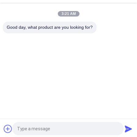
idraulico TQ345D TQ349D
3:21 AM
Danfoss BMVT41 motore idraulico di azionamento finale può
essere adattato a cariTQCATori di 5~6 tonnellate
Good day, what product are you looking for?
Categorie popolari
Tutti
Escavatore 
Escavatore Main 
Hydraulic Pump
Control Valve
Azionamento Finale 
Escavatore Swing 
Dell'escavatore
Gearbox
Pompa Idraulica Del 
Parti Della Pompa 
Ventilatore
Idraulica
KAWASAK Hydraulic 
Escavatore Travel 
Pump
Motor
Richiedi un preventivo