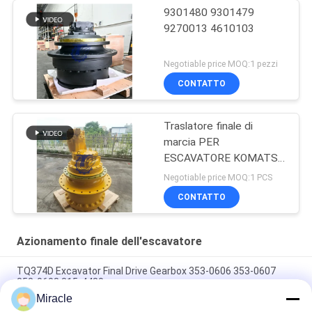
9301480 9301479
9270013 4610103
Negotiable price MOQ:1 pezzi
CONTATTO
Traslatore finale di
marcia PER
ESCAVATORE KOMATSU
WA100-5
Negotiable price MOQ:1 PCS
CONTATTO
Azionamento finale dell'escavatore
TQ374D Excavator Final Drive Gearbox 353-0606 353-0607
353-0608 315-4480
Miracle
353-0528 333-3036 Escavatore motore di azionamento finale