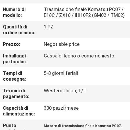
Numero di
Trasmissione finale Komatsu PC07 /
FATORY
modello:
E18C / ZX18 / IHI10F2 (GM02 / TM02)
TOUR
Quantità di
1 PZ
ordine minimo:
CONTROLLO
Prezzo:
Negotiable price
DI
Imballaggi
Cassa di legno o come richiesto
QUALITÀ
particolari:
Tempi di
5-8 giorni feriali
CONTATTACI
consegna:
Termini di
Western Union, T/T
pagamento:
NOTIZIE
Capacità di
300 pezzi/mese
alimentazione:
TUTTI
I
Punto
,
Motore di trasmissione finale Komatsu PC07