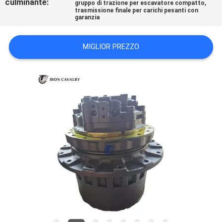
culminante:
,
gruppo di trazione per escavatore compatto
CASI
trasmissione finale per carichi pesanti con
garanzia
RICHIEDERE
MIGLIOR PREZZO
UN
PREVENTIVO
SITEMAP
POLITICA
SULLA
RISERVATEZZA