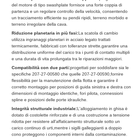
del motore di tipo swashplate fornisce una forte coppia di
partenza e un regolare controllo della velocità, consentendo
un tracciamento efficiente su pendii ripidi, terreno morbido e
terreno irregolare della cava.
Riduzione planetaria in più fasi:
La scatola di cambio
utilizza ingranaggi planetari in acciaio legato trattati
termicamente, fabbricati con tolleranze strette,garantire una
distribuzione uniforme del carico tra i punti di contatto multipli
e una durata di vita prolungata tra le riparazioni maggiori.
Compatibilità con due parti:
progettati per soddisfare sia le
specifiche 207-27-00580 che quelle 207-27-00590,fornire
flessibilità per la manutenzione della flotta e garantire il
corretto montaggio per posizioni di guida sinistra e destra con
dimensioni di montaggio identiche, fori pilota, connessioni
spline e posizioni delle porte idrauliche.
Integrità strutturale industriale:
L'alloggiamento in ghisa è
dotato di costolette rinforzate e di una costruzione a tensione
ridotta per resistere all'affaticamento strutturale sotto un
carico continuo di urti,mentre i sigilli galleggianti a doppio
cono proteggono i componenti interni dalla contaminazione.