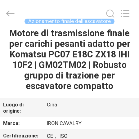
Tieqi
Construction
Machinery
Co.,
Ltd..
Azionamento finale dell'escavatore
All
Rights
Motore di trasmissione finale
CASA
Reserved.
per carichi pesanti adatto per
PRODOTTI
Komatsu PC07 E18C ZX18 IHI
10F2 | GM02TM02 | Robusto
VIDEO
gruppo di trazione per
escavatore compatto
MOSTRA
VR
Luogo di
Cina
origine:
CHI
Marca:
IRON CAVALRY
SIAMO
Certificazione:
CE， ISO