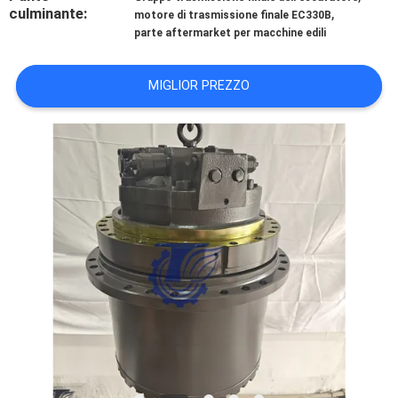
culminante:
,
CASI
motore di trasmissione finale EC330B
parte aftermarket per macchine edili
RICHIEDERE
MIGLIOR PREZZO
UN
PREVENTIVO
SITEMAP
POLITICA
SULLA
RISERVATEZZA