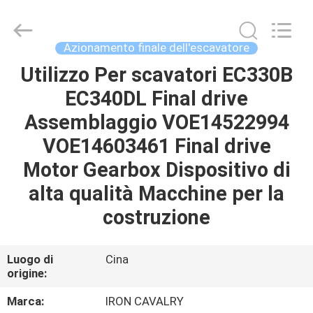
Tieqi
Construction
Machinery
Co.,
Ltd..
Azionamento finale dell'escavatore
All
Rights
Utilizzo Per scavatori EC330B
CASA
Reserved.
EC340DL Final drive
PRODOTTI
Assemblaggio VOE14522994
VOE14603461 Final drive
VIDEO
Motor Gearbox Dispositivo di
alta qualità Macchine per la
MOSTRA
costruzione
VR
Luogo di
Cina
CHI
origine:
SIAMO
Marca:
IRON CAVALRY