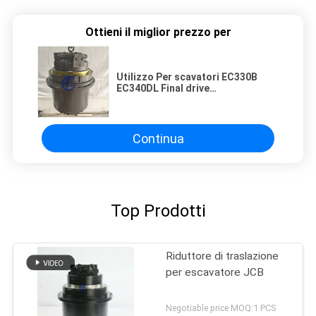
Ottieni il miglior prezzo per
Utilizzo Per scavatori EC330B
EC340DL Final drive
Assemblaggio VOE14522994
VOE14603461 Final drive Motor
Gearbox Dispositivo di alta
qualità Macchine per la
Continua
costruzione
Top Prodotti
Riduttore di traslazione
per escavatore JCB
Negotiable price MOQ:1 PCS