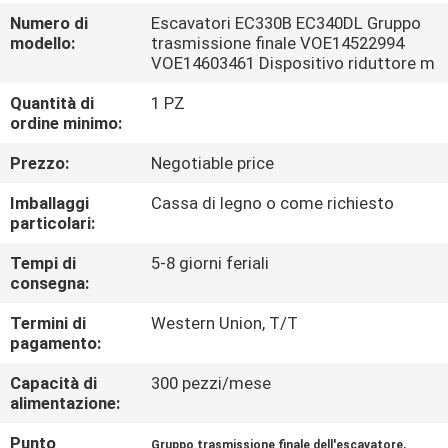
Numero di
Escavatori EC330B EC340DL Gruppo
FATORY
modello:
trasmissione finale VOE14522994
VOE14603461 Dispositivo riduttore m
TOUR
Quantità di
1 PZ
ordine minimo:
CONTROLLO
Prezzo:
Negotiable price
DI
Imballaggi
Cassa di legno o come richiesto
QUALITÀ
particolari:
Tempi di
5-8 giorni feriali
CONTATTACI
consegna:
Termini di
Western Union, T/T
NOTIZIE
pagamento:
Capacità di
300 pezzi/mese
TUTTI
alimentazione:
I
Punto
,
Gruppo trasmissione finale dell'escavatore