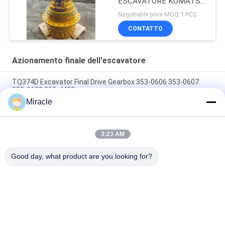
ESCAVATORE KOMATSU
WA100-5
Negotiable price MOQ:1 PCS
CONTATTO
Azionamento finale dell'escavatore
TQ374D Excavator Final Drive Gearbox 353-0606 353-0607
353-0608 315-4480
Miracle
353-0528 333-3036 Escavatore motore di azionamento finale
idraulico TQ345D TQ349D
3:23 AM
Danfoss BMVT41 motore idraulico di azionamento finale può
essere adattato a cariTQCATori di 5~6 tonnellate
Good day, what product are you looking for?
Categorie popolari
Tutti
Escavatore 
Escavatore Main 
Hydraulic Pump
Control Valve