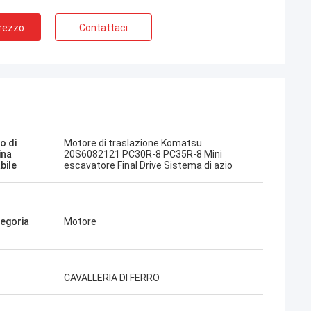
Prezzo
Contattaci
Jose
Mi piace questa azienda. Sono
Kampana
professionali e amichevoli. Servizio
o di
Motore di traslazione Komatsu
eccellente e consigli amichevoli,
ina
20S6082121 PC30R-8 PC35R-8 Mini
bile
escavatore Final Drive Sistema di azio
consegna rapida. Prezzo molto buono.
Voglio ordinare di nuovo quando ne ho
bisogno.
egoria
Motore
CAVALLERIA DI FERRO