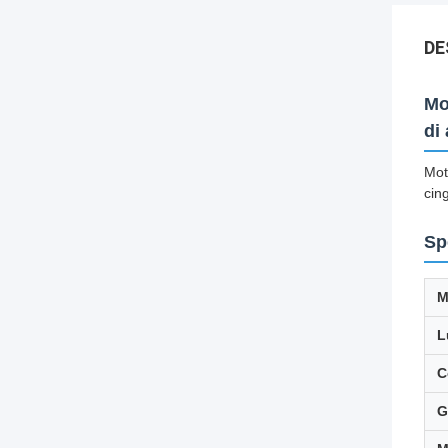
DE
Mo
di
Mot
cin
Sp
M
L
C
G