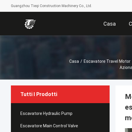
Guangzhou Tieqi Construction Machinery Co., Ltd.
Casa
C
Casa
/
Escavatore Travel Motor
Aziona
Tutti I Prodotti
M
es
Escavatore Hydraulic Pump
mo
Escavatore Main Control Valve