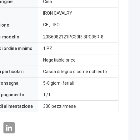
origine
Cina
IRON CAVALRY
CE、ISO
zione
i modello
20S6082121PC30R-8PC35R-8
di ordine minimo
1 PZ
Negotiable price
 particolari
Cassa di legno o come richiesto
 consegna
5-8 giorni feriali
i pagamento
T/T
di alimentazione
300 pezzi/mese