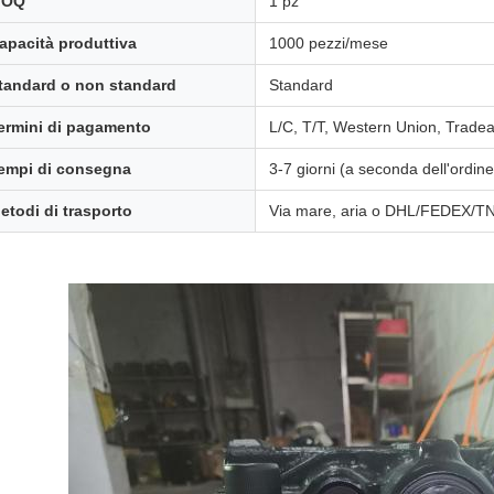
MOQ
1 pz
apacità produttiva
1000 pezzi/mese
tandard o non standard
Standard
ermini di pagamento
L/C, T/T, Western Union, Trade
empi di consegna
3-7 giorni (a seconda dell'ordine
etodi di trasporto
Via mare, aria o DHL/FEDEX/