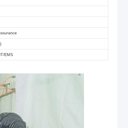
assurance
)
TNT/EMS