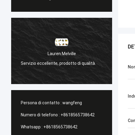
DE
Lauren Melville
Servizio eccellente, prodotto di qualità.
Servizi
Nom
Ind
Persona di contatto :
wangfeng
Numero di telefono :
+8618565738642
Con
Whatsapp :
+8618565738642