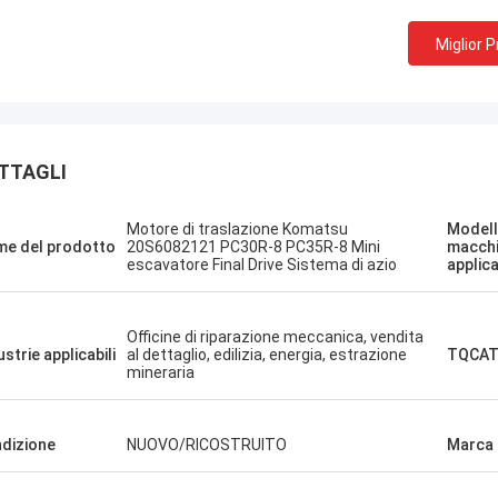
Miglior 
TTAGLI
Sanёк Нижегородский
Erdenetumur 
Motore di traslazione Komatsu
Modell
o di gestione, veloce e veloce.
una piacevole spesa
e del prodotto
20S6082121 PC30R-8 PC35R-8 Mini
macch
escavatore Final Drive Sistema di azio
applica
Officine di riparazione meccanica, vendita
ustrie applicabili
al dettaglio, edilizia, energia, estrazione
TQCAT
mineraria
dizione
NUOVO/RICOSTRUITO
Marca