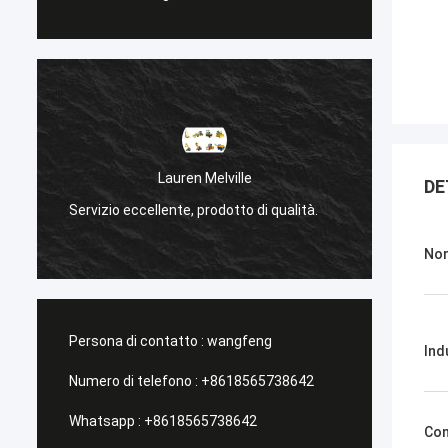
Lauren Melville
DE
Servizio eccellente, prodotto di qualità.
Servizi
Nom
Persona di contatto :
wangfeng
Ind
Numero di telefono :
+8618565738642
Whatsapp :
+8618565738642
Con