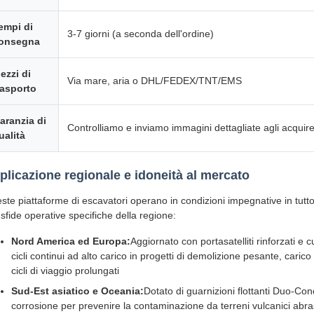
empi di
3-7 giorni (a seconda dell'ordine)
onsegna
ezzi di
Via mare, aria o DHL/FEDEX/TNT/EMS
rasporto
aranzia di
Controlliamo e inviamo immagini dettagliate agli acquir
ualità
plicazione regionale e idoneità al mercato
ste piattaforme di escavatori operano in condizioni impegnative in tutto i
 sfide operative specifiche della regione:
Nord America ed Europa:
Aggiornato con portasatelliti rinforzati e c
cicli continui ad alto carico in progetti di demolizione pesante, caric
cicli di viaggio prolungati
Sud-Est asiatico e Oceania:
Dotato di guarnizioni flottanti Duo-Co
corrosione per prevenire la contaminazione da terreni vulcanici abra