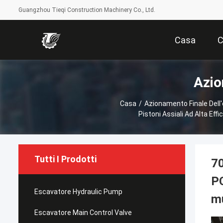
Guangzhou Tieqi Construction Machinery Co., Ltd.
Casa
C
Azio
Casa
/
Azionamento Finale Dell
Pistoni Assiali Ad Alta Eff
Tutti I Prodotti
7
PC
Escavatore Hydraulic Pump
mu
Escavatore Main Control Valve