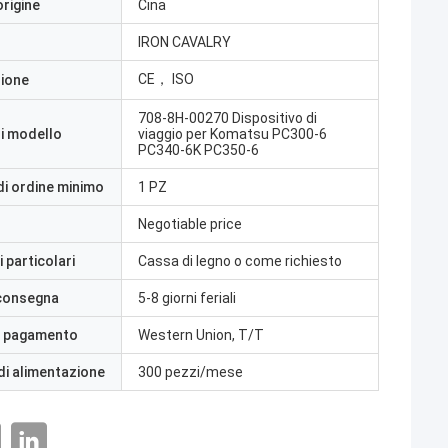
origine
Cina
IRON CAVALRY
CE， ISO
zione
708-8H-00270 Dispositivo di
i modello
viaggio per Komatsu PC300-6
PC340-6K PC350-6
di ordine minimo
1 PZ
Negotiable price
 particolari
Cassa di legno o come richiesto
 consegna
5-8 giorni feriali
i pagamento
Western Union, T/T
di alimentazione
300 pezzi/mese