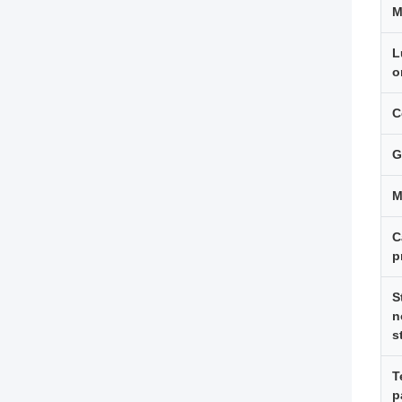
M
L
o
C
G
C
p
S
n
s
T
p