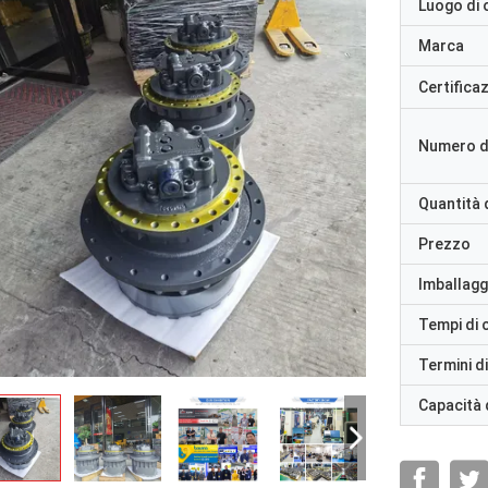
Luogo di 
Marca
Certifica
Numero d
Quantità 
Prezzo
Imballaggi
Tempi di
Termini d
Capacità 