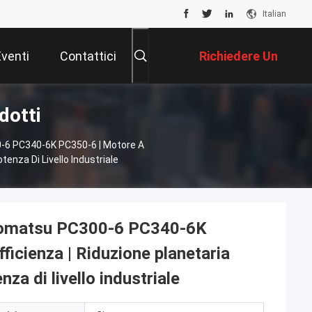
Italian
Eventi
Contattici
Richiedere Un
dotti
Preventivo
0-6 PC340-6K PC350-6 | Motore A
tenza Di Livello Industriale
 Komatsu PC300-6 PC340-6K
fficienza | Riduzione planetaria
za di livello industriale