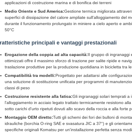
applicazioni di costruzione marina e di bonifica dei terreni
Medio Oriente e Sud America:
Gestione termica migliorata attraverso
superfici di dissipazione del calore ampliate sull'alloggiamento del 
durante il funzionamento prolungato in miniere a cielo aperto e amb
50°C
ratteristiche principali e vantaggi prestazionali
Erogazione della coppia ad alta capacità:
Il gruppo di ingranaggi 
ottimizzati offre il massimo sforzo di trazione per salite ripide e na
traslazione produttive per la produzione quotidiana in bicicletta tra l
Compatibilità tra modelli:
Progettato per adattarsi alle configuraz
una soluzione di sostituzione unificata per programmi di manutenzion
classi di peso
Costruzione resistente alla fatica:
Gli ingranaggi solari temprati a 
l'alloggiamento in acciaio legato trattato termicamente resistono alla 
sotto carichi d'urto ripetuti dovuti allo scavo della roccia e alla fort
Montaggio OEM diretto:
Tutti gli schemi dei fori dei bulloni di mont
idrauliche (borchia O-ring SAE e svasatura JIC a 37°) e gli orientamen
specifiche originali Komatsu per un'installazione perfetta senza modi