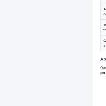
T
c
M
t
G
q
Ap
Que
per