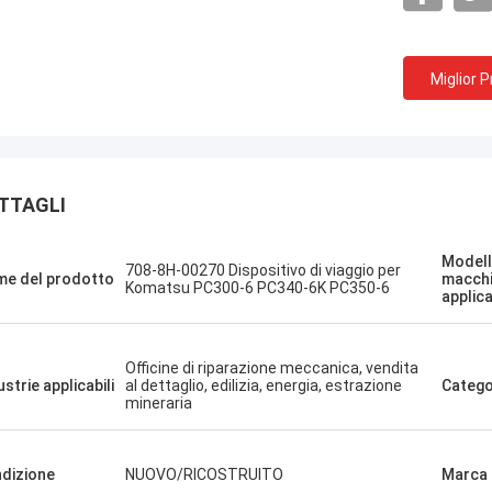
Miglior 
Sanёк Нижегородский
Erdenetumur 
TTAGLI
o di gestione, veloce e veloce.
una piacevole spesa
Modell
708-8H-00270 Dispositivo di viaggio per
e del prodotto
macch
Komatsu PC300-6 PC340-6K PC350-6
applica
Officine di riparazione meccanica, vendita
ustrie applicabili
al dettaglio, edilizia, energia, estrazione
Catego
mineraria
dizione
NUOVO/RICOSTRUITO
Marca