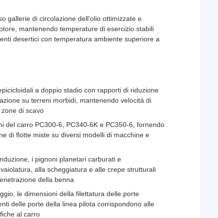
 gallerie di circolazione dell'olio ottimizzate e
motore, mantenendo temperature di esercizio stabili
ienti desertici con temperatura ambiente superiore a
epicicloidali a doppio stadio con rapporti di riduzione
vigazione su terreni morbidi, mantenendo velocità di
e zone di scavo
ioni del carro PC300-6, PC340-6K e PC350-6, fornendo
e di flotte miste su diversi modelli di macchine e
induzione, i pignoni planetari carburati e
vaiolatura, alla scheggiatura e alle crepe strutturali
e penetrazione della benna
aggio, le dimensioni della filettatura delle porte
ti delle porte della linea pilota corrispondono alle
fiche al carro