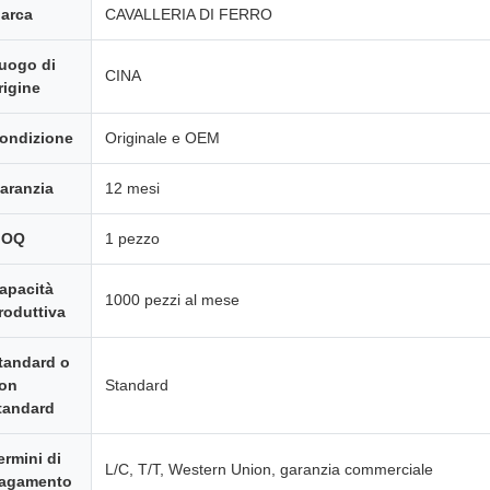
arca
CAVALLERIA DI FERRO
uogo di
CINA
rigine
ondizione
Originale e OEM
aranzia
12 mesi
MOQ
1 pezzo
apacità
1000 pezzi al mese
roduttiva
tandard o
on
Standard
tandard
ermini di
L/C, T/T, Western Union, garanzia commerciale
agamento