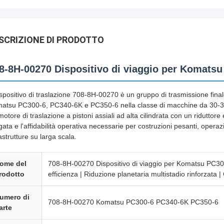
SCRIZIONE DI PRODOTTO
8-8H-00270 Dispositivo di viaggio per Komats
dispositivo di traslazione 708-8H-00270 è un gruppo di trasmissione finale
atsu PC300-6, PC340-6K e PC350-6 nella classe di macchine da 30-35 
motore di traslazione a pistoni assiali ad alta cilindrata con un riduttore
gata e l'affidabilità operativa necessarie per costruzioni pesanti, operaz
astrutture su larga scala.
ome del
708-8H-00270 Dispositivo di viaggio per Komatsu PC300
rodotto
efficienza | Riduzione planetaria multistadio rinforzata |
umero di
708-8H-00270 Komatsu PC300-6 PC340-6K PC350-6
arte