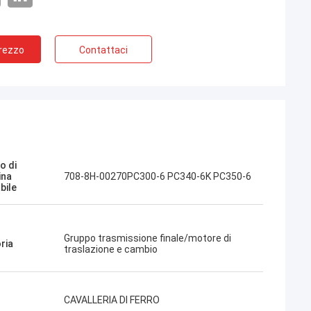
Prezzo
Contattaci
Jose
Mi piace questa azienda. Sono
Kampana
professionali e amichevoli. Servizio
eccellente e consigli amichevoli,
o di
consegna rapida. Prezzo molto buono.
ina
708-8H-00270PC300-6 PC340-6K PC350-6
Voglio ordinare di nuovo quando ne ho
bile
bisogno.
Gruppo trasmissione finale/motore di
ria
traslazione e cambio
CAVALLERIA DI FERRO