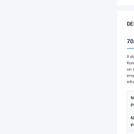
DE
70
Il 
Kom
un 
ero
infr
N
p
N
p