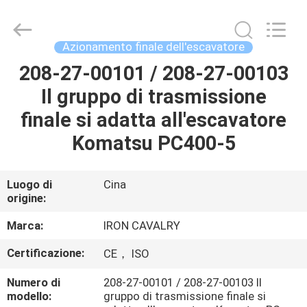
Tieqi
Construction
Machinery
Co.,
Ltd..
Azionamento finale dell'escavatore
All
Rights
208-27-00101 / 208-27-00103
CASA
Reserved.
Il gruppo di trasmissione
PRODOTTI
finale si adatta all'escavatore
Komatsu PC400-5
VIDEO
Luogo di
Cina
origine:
MOSTRA
VR
Marca:
IRON CAVALRY
Certificazione:
CE， ISO
CHI
Numero di
208-27-00101 / 208-27-00103 Il
SIAMO
modello:
gruppo di trasmissione finale si