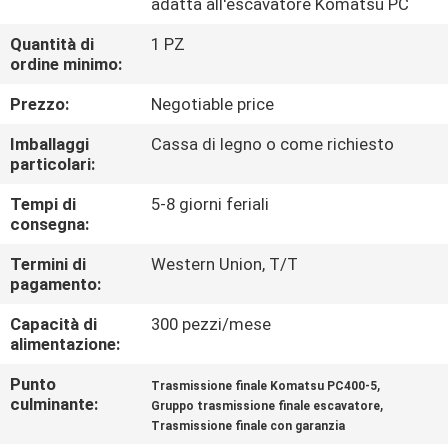
adatta all'escavatore Komatsu PC
FATORY
Quantità di
1 PZ
ordine minimo:
TOUR
Prezzo:
Negotiable price
CONTROLLO
Imballaggi
Cassa di legno o come richiesto
particolari:
DI
Tempi di
5-8 giorni feriali
QUALITÀ
consegna:
Termini di
Western Union, T/T
CONTATTACI
pagamento:
Capacità di
300 pezzi/mese
NOTIZIE
alimentazione:
Punto
,
Trasmissione finale Komatsu PC400-5
TUTTI
culminante:
,
Gruppo trasmissione finale escavatore
Trasmissione finale con garanzia
I