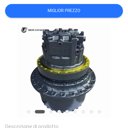
CASI
MIGLIOR PREZZO
RICHIEDERE
UN
PREVENTIVO
SITEMAP
POLITICA
SULLA
RISERVATEZZA
Descrizione di prodotto