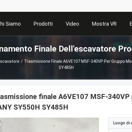
hi Siamo
Prodotti
Video
Mostra VR
namento Finale Dell'escavatore Pro
escavatore
/
Trasmissione Finale A6VE107 MSF‑340VP Per Gruppo Mo
SY485H
asmissione finale A6VE107 MSF‑340VP pe
ANY SY550H SY485H
Luogo di 