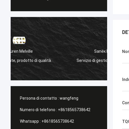
DE
Sanёк Нижегородский
Nom
Servizio di gestione, veloce e veloce.
una pi
Ind
Persona di contatto :
wangfeng
Con
Numero di telefono :
+8618565738642
Whatsapp :
+8618565738642
TQC