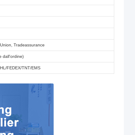
 Union, Tradeassurance
e dall'ordine)
o DHL/FEDEX/TNT/EMS