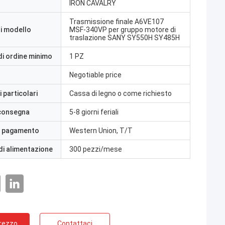
IRON CAVALRY
Trasmissione finale A6VE107
i modello
MSF‑340VP per gruppo motore di
traslazione SANY SY550H SY485H
di ordine minimo
1 PZ
Negotiable price
 particolari
Cassa di legno o come richiesto
 consegna
5-8 giorni feriali
i pagamento
Western Union, T/T
di alimentazione
300 pezzi/mese
Prezzo
Contattaci