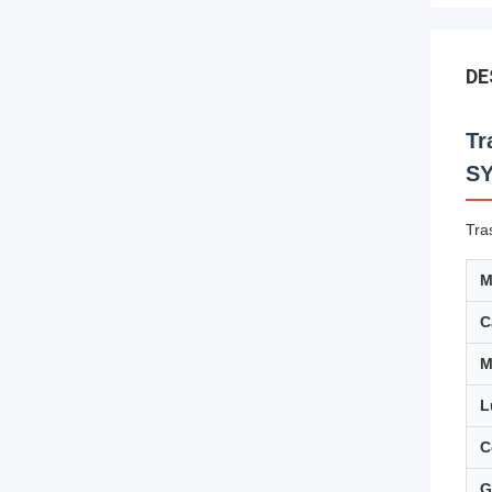
DE
Tr
S
Tra
M
C
M
L
C
G