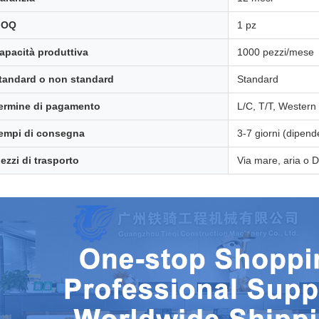
MOQ
1 pz
apacità produttiva
1000 pezzi/mese
tandard o non standard
Standard
ermine di pagamento
L/C, T/T, Western
empi di consegna
3-7 giorni (dipend
ezzi di trasporto
Via mare, aria 