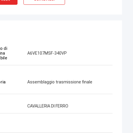
o di
. Sono
ina
A6VE107MSF‑340VP
bile
i. Servizio
chevoli,
o molto buono.
 quando ne ho
ria
Assemblaggio trasmissione finale
CAVALLERIA DI FERRO