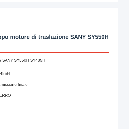
ppo motore di traslazione SANY SY550H
ione SANY SY550H SY485H
Y485H
missione finale
FERRO