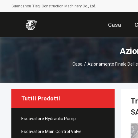
Guangzhou Tieqi Construction Machinery Co., Ltd.
Casa
C
Azio
Casa
/
Azionamento Finale Dell'
Tutti I Prodotti
Tr
S
Escavatore Hydraulic Pump
Escavatore Main Control Valve