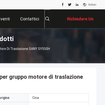
Italian
Eventi
Contattici
Richiedere Un
dotti
Preventivo
tore Di Traslazione SANY SY550H
r gruppo motore di traslazione
origine
Cina