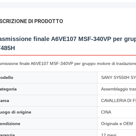
SCRIZIONE DI PRODOTTO
asmissione finale A6VE107 MSF‑340VP per gru
Y485H
smissione finale A6VE107 MSF‑340VP per gruppo motore di traslaz
odello
SANY SY550H S
ategoria
Assemblaggio tras
arca
CAVALLERIA DI 
uogo di origine
CINA
ondizione
Originale e OEM
aranzia
12 mesi