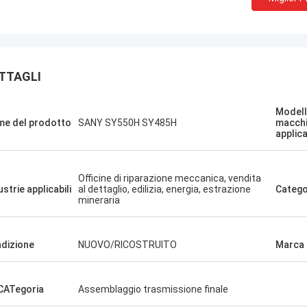
TTAGLI
Jose
Modell
Mi piace questa azienda
Erdenetumur Kampana
e del prodotto
SANY SY550H SY485H
macch
applica
professionali e amichevol
acevole spesa
eccellente e consigli ami
consegna rapida. Prezz
Officine di riparazione meccanica, vendita
Voglio ordinare di nuovo
ustrie applicabili
al dettaglio, edilizia, energia, estrazione
Catego
bisogno.
mineraria
dizione
NUOVO/RICOSTRUITO
Marca
ATegoria
Assemblaggio trasmissione finale