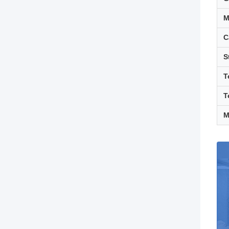
C
S
T
T
M