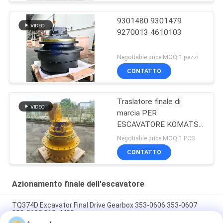
9301480 9301479
9270013 4610103
Negotiable price MOQ:1 pezzi
CONTATTO
Traslatore finale di
marcia PER
ESCAVATORE KOMATSU
WA100-5
Negotiable price MOQ:1 PCS
CONTATTO
Azionamento finale dell'escavatore
TQ374D Excavator Final Drive Gearbox 353-0606 353-0607
353-0608 315-4480