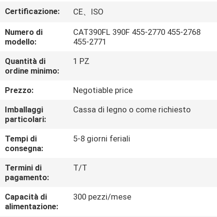
Certificazione:
CE、ISO
FATORY
Numero di
CAT390FL 390F 455-2770 455-2768
TOUR
modello:
455-2771
Quantità di
1 PZ
CONTROLLO
ordine minimo:
DI
Prezzo:
Negotiable price
QUALITÀ
Imballaggi
Cassa di legno o come richiesto
particolari:
CONTATTACI
Tempi di
5-8 giorni feriali
consegna:
NOTIZIE
Termini di
T/T
pagamento:
TUTTI
Capacità di
300 pezzi/mese
alimentazione:
I