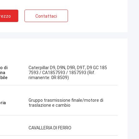
Prezzo
Contattaci
Jose
Mi piace questa azienda. Sono
Kampana
professionali e amichevoli. Servizio
o di
Caterpillar D9, D9N, D9R, D9T, D9 GC 185
eccellente e consigli amichevoli,
ina
7593 / CA1857593 / 1857593 (Rif.
consegna rapida. Prezzo molto buono.
bile
rimanente: 0R 8509)
Voglio ordinare di nuovo quando ne ho
bisogno.
Gruppo trasmissione finale/motore di
ria
traslazione e cambio
CAVALLERIA DI FERRO