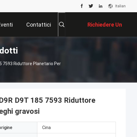
Italian
Eventi
Contattici
Richiedere Un
dotti
Preventivo
 7593 Riduttore Planetario Per
 D9R D9T 185 7593 Riduttore
ieghi gravosi
origine
Cina