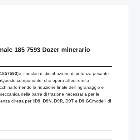
nale 185 7593 Dozer minerario
 1857593)
è il nucleo di distribuzione di potenza pesante
a
Questo componente, che opera all'estremità
cchina:fornendo la riduzione finale dell'ingranaggio e
eccanica della barra di trazione necessaria per le
enza diretta per il
D9, D9N, D9R, D9T e D9 GC
modelli di