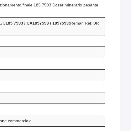
onamento finale 185 7593 Dozer minerario pesante
 GC
185 7593 / CA1857593 / 1857593
(Reman Ref: 0R
zione commerciale