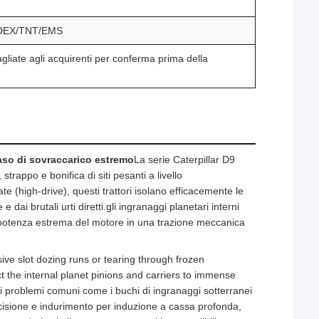
FEDEX/TNT/EMS
liate agli acquirenti per conferma prima della
caso di sovraccarico estremo
La serie Caterpillar D9
trappo e bonifica di siti pesanti a livello
ate (high-drive), questi trattori isolano efficacemente le
e dai brutali urti diretti.gli ingranaggi planetari interni
la potenza estrema del motore in una trazione meccanica
e slot dozing runs or tearing through frozen
t the internal planet pinions and carriers to immense
e i problemi comuni come i buchi di ingranaggi sotterranei
precisione e indurimento per induzione a cassa profonda,