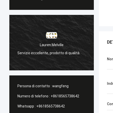
DE
Lauren Melville
Servizio eccellente, prodotto di qualità.
Servizi
Nom
Ind
Persona di contatto :
wangfeng
Numero di telefono :
+8618565738642
Con
Whatsapp :
+8618565738642