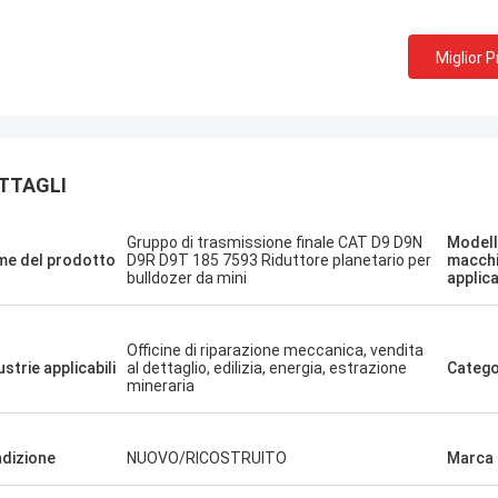
Miglior 
TTAGLI
Sanёк Нижегородский
Erdenetumur 
o di gestione, veloce e veloce.
una piacevole spesa
Gruppo di trasmissione finale CAT D9 D9N
Modell
e del prodotto
D9R D9T 185 7593 Riduttore planetario per
macch
bulldozer da mini
applica
Officine di riparazione meccanica, vendita
ustrie applicabili
al dettaglio, edilizia, energia, estrazione
Catego
mineraria
dizione
NUOVO/RICOSTRUITO
Marca