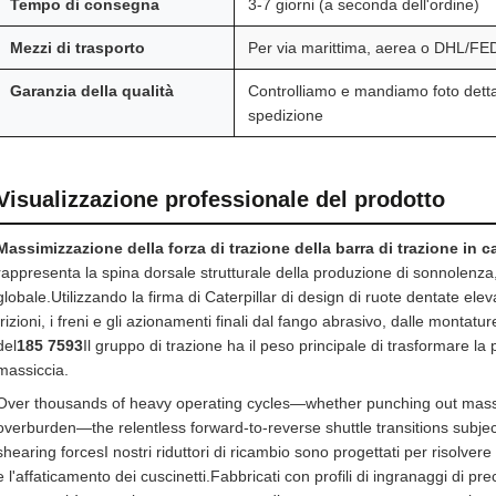
Tempo di consegna
3-7 giorni (a seconda dell'ordine)
Mezzi di trasporto
Per via marittima, aerea o DHL/
Garanzia della qualità
Controlliamo e mandiamo foto dettag
spedizione
Visualizzazione professionale del prodotto
Massimizzazione della forza di trazione della barra di trazione in 
rappresenta la spina dorsale strutturale della produzione di sonnolenza, s
globale.Utilizzando la firma di Caterpillar di design di ruote dentate elev
frizioni, i freni e gli azionamenti finali dal fango abrasivo, dalle montature 
del
185 7593
Il gruppo di trazione ha il peso principale di trasformare 
massiccia.
Over thousands of heavy operating cycles—whether punching out massiv
overburden—the relentless forward-to-reverse shuttle transitions subjec
shearing forcesI nostri riduttori di ricambio sono progettati per risolver
e l'affaticamento dei cuscinetti.Fabbricati con profili di ingranaggi di 