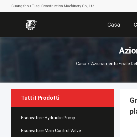
Guangzhou Tieqi Construction Machinery Co., Ltd.
Casa
C
Azio
Casa
/
Azionamento Finale Del
Tutti I Prodotti
Gr
pl
Escavatore Hydraulic Pump
Escavatore Main Control Valve