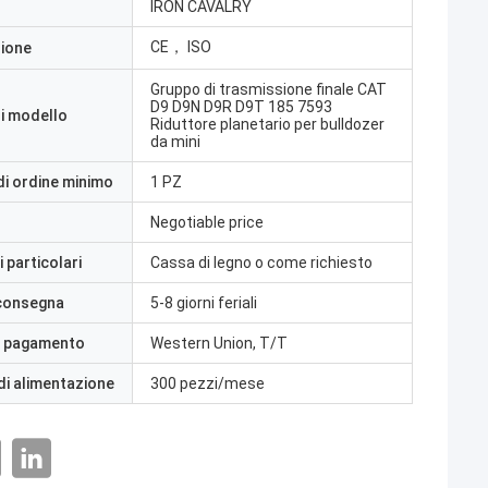
IRON CAVALRY
CE， ISO
zione
Gruppo di trasmissione finale CAT
D9 D9N D9R D9T 185 7593
i modello
Riduttore planetario per bulldozer
da mini
di ordine minimo
1 PZ
Negotiable price
 particolari
Cassa di legno o come richiesto
 consegna
5-8 giorni feriali
i pagamento
Western Union, T/T
di alimentazione
300 pezzi/mese