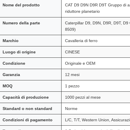
Nome del prodotto
CAT D9 D9N D9R D9T Gruppo di azi
riduttore planetario
Numero della parte
Caterpillar D9, D9N, D9R, D9T, D9
8509)
Marchio
Cavalleria di ferro
Luogo di origine
CINESE
Condizione
Originale e OEM
Garanzia
12 mesi
MOQ
1 pezzo
Capacità di produzione
1000 pezzi al mese
Standard o non standard
Norme
Condizioni di pagamento
L/C, T/T, Western Union, Assicura