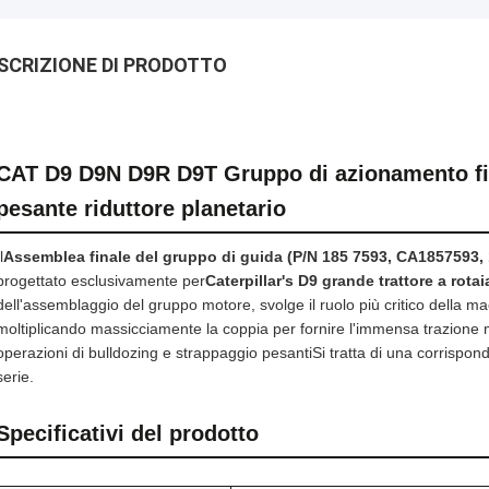
SCRIZIONE DI PRODOTTO
CAT D9 D9N D9R D9T Gruppo di azionamento fi
pesante riduttore planetario
l
Assemblea finale del gruppo di guida (P/N 185 7593, CA1857593,
progettato esclusivamente per
Caterpillar's D9 grande trattore a rotai
dell'assemblaggio del gruppo motore, svolge il ruolo più critico della ma
moltiplicando massicciamente la coppia per fornire l'immensa trazione m
operazioni di bulldozing e strappaggio pesantiSi tratta di una corrispond
serie.
Specificativi del prodotto