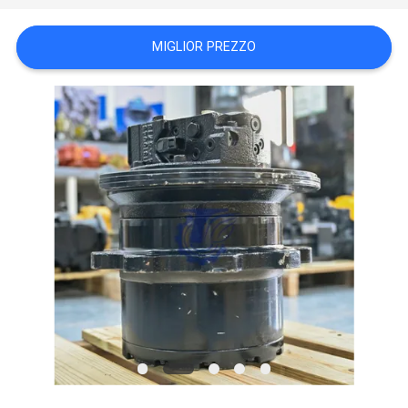
CASI
MIGLIOR PREZZO
RICHIEDERE
UN
PREVENTIVO
SITEMAP
POLITICA
SULLA
RISERVATEZZA