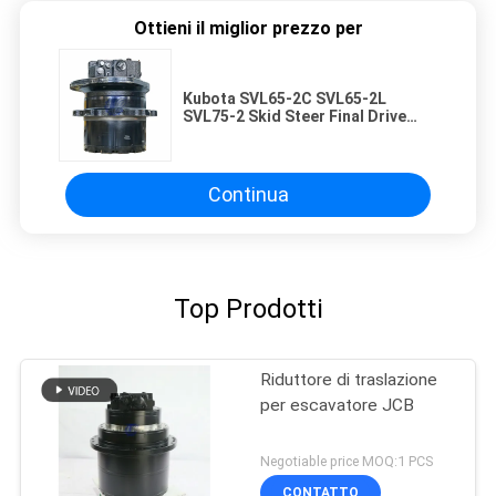
Ottieni il miglior prezzo per
Kubota SVL65-2C SVL65-2L
SVL75-2 Skid Steer Final Drive
V0211-61515 Cambio motore da
viaggio idraulico per carichi
pesanti
Continua
Top Prodotti
Riduttore di traslazione
per escavatore JCB
Negotiable price MOQ:1 PCS
CONTATTO