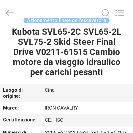
Tieqi
Construction
Machinery
Co.,
Ltd..
Azionamento finale dell'escavatore
All
Rights
Kubota SVL65-2C SVL65-2L
CASA
Reserved.
SVL75-2 Skid Steer Final
PRODOTTI
Drive V0211-61515 Cambio
motore da viaggio idraulico
VIDEO
per carichi pesanti
MOSTRA
Luogo di
Cina
origine:
VR
Marca:
IRON CAVALRY
CHI
Certificazione:
CE、ISO
SIAMO
Numero di
SVL65-2C SVL65-2L SVL75-2 V0211-