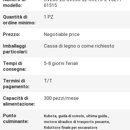
modello:
61515
FATORY
Quantità di
1 PZ
TOUR
ordine minimo:
Prezzo:
Negotiable price
CONTROLLO
Imballaggi
Cassa di legno o come richiesto
DI
particolari:
QUALITÀ
Tempi di
5-8 giorni feriali
consegna:
CONTATTACI
Termini di
T/T
pagamento:
NOTIZIE
Capacità di
300 pezzi/mese
alimentazione:
TUTTI
Punto
,
,
,
Kubota
guida di scivolo
ultima guida.
culminante:
,
motore idraulico di trasporto pesante
I
Riduttore finale per escavatore