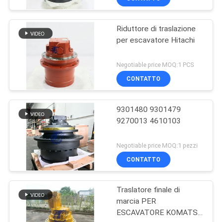
Riduttore di traslazione
per escavatore Hitachi
Negotiable price MOQ:1 PCS
CONTATTO
9301480 9301479
9270013 4610103
Negotiable price MOQ:1 pezzi
CONTATTO
Traslatore finale di
marcia PER
ESCAVATORE KOMATSU