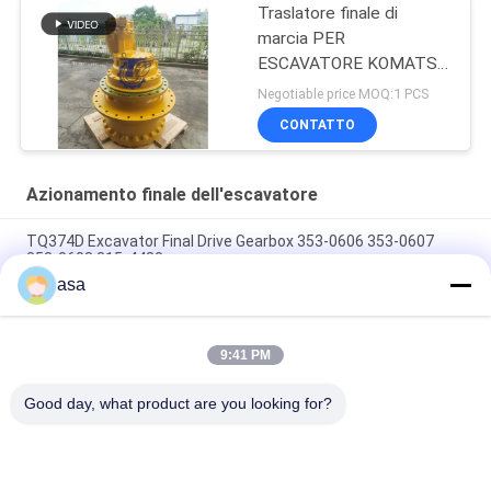
Traslatore finale di
marcia PER
ESCAVATORE KOMATSU
WA100-5
Negotiable price MOQ:1 PCS
CONTATTO
Azionamento finale dell'escavatore
TQ374D Excavator Final Drive Gearbox 353-0606 353-0607
353-0608 315-4480
asa
353-0528 333-3036 Escavatore motore di azionamento finale
idraulico TQ345D TQ349D
9:41 PM
Danfoss BMVT41 motore idraulico di azionamento finale può
essere adattato a cariTQCATori di 5~6 tonnellate
Good day, what product are you looking for?
Categorie popolari
Tutti