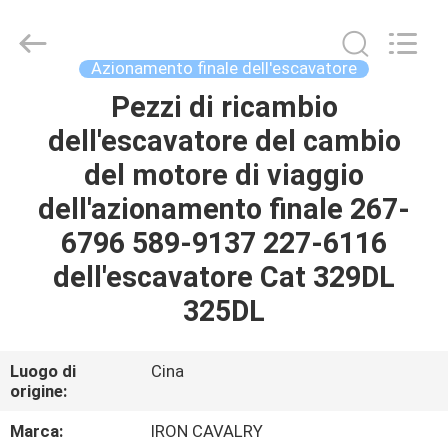
Tieqi
Construction
Machinery
Co.,
Ltd..
Azionamento finale dell'escavatore
All
Rights
Pezzi di ricambio
CASA
Reserved.
dell'escavatore del cambio
PRODOTTI
del motore di viaggio
dell'azionamento finale 267-
VIDEO
6796 589-9137 227-6116
dell'escavatore Cat 329DL
MOSTRA
325DL
VR
Luogo di
Cina
CHI
origine:
SIAMO
Marca:
IRON CAVALRY