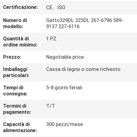
Certificazione:
CE、ISO
FATORY
Numero di
Gatto329DL 325DL 267-6796 589-
TOUR
modello:
9137 227-6116
Quantità di
1 PZ
CONTROLLO
ordine minimo:
DI
Prezzo:
Negotiable price
QUALITÀ
Imballaggi
Cassa di legno o come richiesto
particolari:
CONTATTACI
Tempi di
5-8 giorni feriali
consegna:
NOTIZIE
Termini di
T/T
pagamento:
TUTTI
Capacità di
300 pezzi/mese
alimentazione:
I