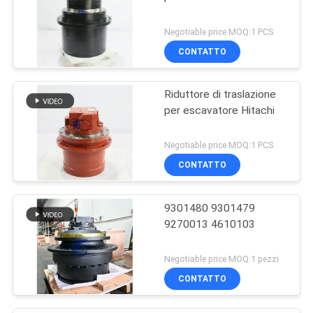
Negotiable price MOQ:1 PCS
CONTATTO
Riduttore di traslazione
per escavatore Hitachi
Negotiable price MOQ:1 PCS
CONTATTO
9301480 9301479
9270013 4610103
Negotiable price MOQ:1 pezzi
CONTATTO