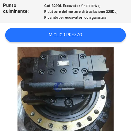
CASI
Punto
,
Cat 329DL Excavator finale drive
culminante:
,
Riduttore del motore di traslazione 325DL
Ricambi per escavatori con garanzia
RICHIEDERE
UN
MIGLIOR PREZZO
PREVENTIVO
SITEMAP
POLITICA
SULLA
RISERVATEZZA