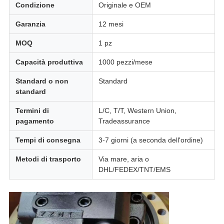
Condizione
Originale e OEM
Garanzia
12 mesi
MOQ
1 pz
Capacità produttiva
1000 pezzi/mese
Standard o non
Standard
standard
Termini di
L/C, T/T, Western Union,
pagamento
Tradeassurance
Tempi di consegna
3-7 giorni (a seconda dell'ordine)
Metodi di trasporto
Via mare, aria o
DHL/FEDEX/TNT/EMS