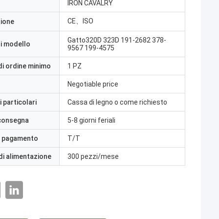
IRON CAVALRY
CE、ISO
zione
Gatto320D 323D 191-2682 378-
i modello
9567 199-4575
di ordine minimo
1 PZ
Negotiable price
 particolari
Cassa di legno o come richiesto
 consegna
5-8 giorni feriali
i pagamento
T/T
di alimentazione
300 pezzi/mese