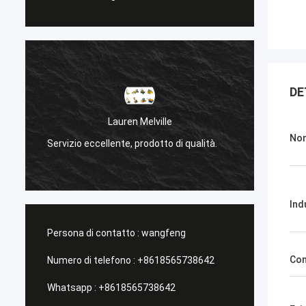
DE
Sanёк Нижегородский
Nom
qualità.
Servizio di gestione, veloce e veloce.
Ind
Persona di contatto :
wangfeng
Con
Numero di telefono :
+8618565738642
Whatsapp :
+8618565738642