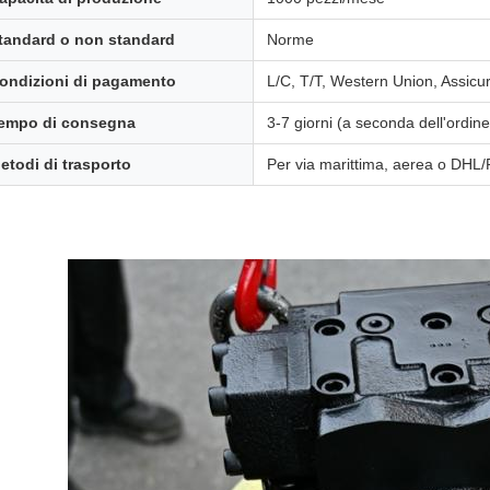
tandard o non standard
Norme
ondizioni di pagamento
L/C, T/T, Western Union, Assic
empo di consegna
3-7 giorni (a seconda dell'ordine
etodi di trasporto
Per via marittima, aerea o D