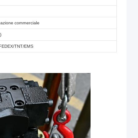
urazione commerciale
)
HL/FEDEX/TNT/EMS