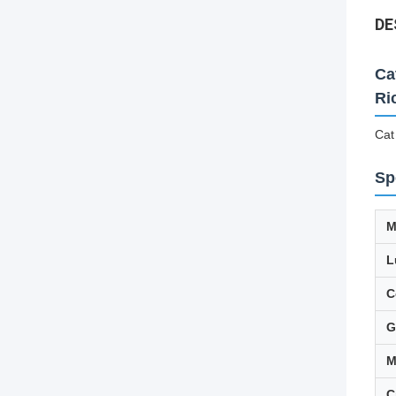
DE
Ca
Ri
Cat
Sp
M
L
C
G
C