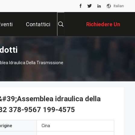
Italian
Eventi
Contattici
Richiedere Un
dotti
Preventivo
lea Idraulica Della Trasmissione
&#39;Assemblea idraulica della
682 378-9567 199-4575
origine
Cina