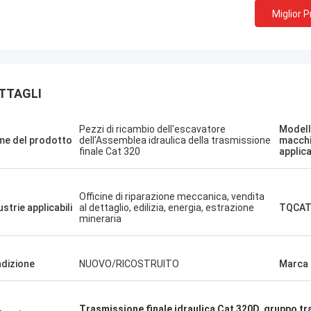
Miglior 
TTAGLI
Mi piace quest
Erdenetumur Kampana
Pezzi di ricambio dell'escavatore
Modell
professionali e
e del prodotto
dell'Assemblea idraulica della trasmissione
macch
una piacevole spesa
finale Cat 320
applica
eccellente e co
consegna rapid
Voglio ordinare
Officine di riparazione meccanica, vendita
bisogno.
ustrie applicabili
al dettaglio, edilizia, energia, estrazione
TQCAT
mineraria
dizione
NUOVO/RICOSTRUITO
Marca
Trasmissione finale idraulica Cat 320D
,
gruppo tr