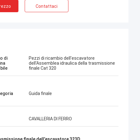
Prezzo
Contattaci
Jose
a azienda. Sono
o di
Pezzi di ricambio dell'escavatore
 amichevoli. Servizio
ina
dell'Assemblea idraulica della trasmissione
bile
finale Cat 320
nsigli amichevoli,
a. Prezzo molto buono.
 di nuovo quando ne ho
egoria
Guida finale
CAVALLERIA DI FERRO
asmissione finale dell'escavatore 323D
,