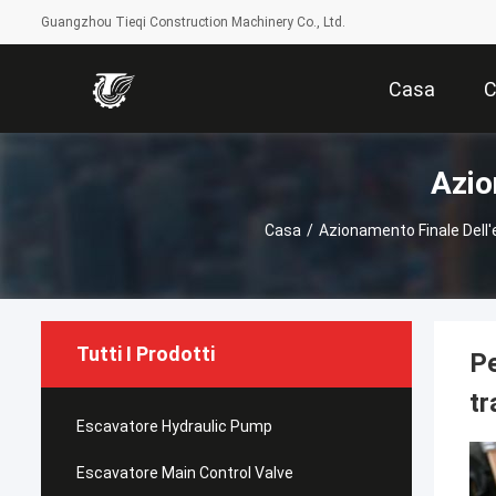
Guangzhou Tieqi Construction Machinery Co., Ltd.
Casa
C
Azio
Casa
/
Azionamento Finale Dell
Tutti I Prodotti
Pe
t
Escavatore Hydraulic Pump
Escavatore Main Control Valve