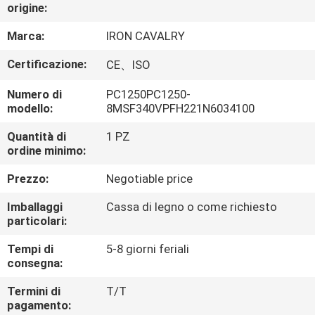
origine:
FATORY
Marca:
IRON CAVALRY
TOUR
Certificazione:
CE、ISO
Numero di
PC1250PC1250-
CONTROLLO
modello:
8MSF340VPFH221N6034100
DI
Quantità di
1 PZ
QUALITÀ
ordine minimo:
Prezzo:
Negotiable price
CONTATTACI
Imballaggi
Cassa di legno o come richiesto
particolari:
NOTIZIE
Tempi di
5-8 giorni feriali
consegna:
TUTTI
Termini di
T/T
I
pagamento: