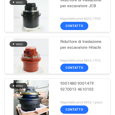
per escavatore JCB
Negotiable price MOQ:1 PCS
CONTATTO
Riduttore di traslazione
per escavatore Hitachi
Negotiable price MOQ:1 PCS
CONTATTO
9301480 9301479
9270013 4610103
Negotiable price MOQ:1 pezzi
CONTATTO