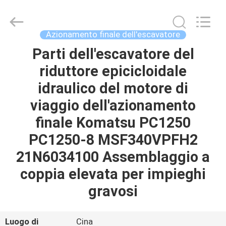
Tieqi
Construction
Machinery
Co.,
Ltd..
Azionamento finale dell'escavatore
All
Rights
Parti dell'escavatore del
CASA
Reserved.
riduttore epicicloidale
PRODOTTI
idraulico del motore di
viaggio dell'azionamento
VIDEO
finale Komatsu PC1250
PC1250-8 MSF340VPFH2
MOSTRA
21N6034100 Assemblaggio a
VR
coppia elevata per impieghi
gravosi
CHI
SIAMO
Luogo di
Cina