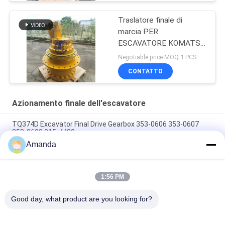
Traslatore finale di
marcia PER
ESCAVATORE KOMATSU
WA100-5
Negotiable price MOQ:1 PCS
CONTATTO
Azionamento finale dell'escavatore
TQ374D Excavator Final Drive Gearbox 353-0606 353-0607
353-0608 315-4480
Amanda
353-0528 333-3036 Escavatore motore di azionamento finale
idraulico TQ345D TQ349D
1:56 PM
Danfoss BMVT41 motore idraulico di azionamento finale può
essere adattato a cariTQCATori di 5~6 tonnellate
Good day, what product are you looking for?
Categorie popolari
Tutti