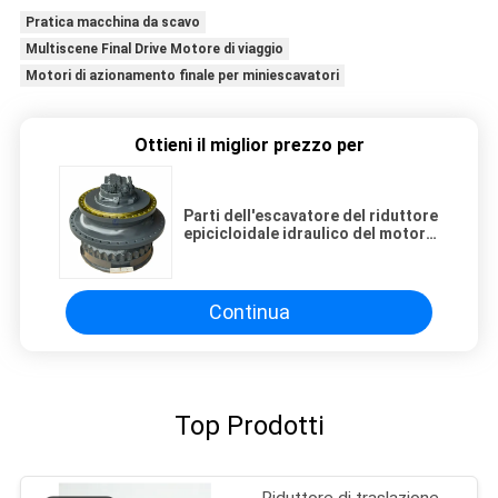
Pratica macchina da scavo
Multiscene Final Drive Motore di viaggio
Motori di azionamento finale per miniescavatori
Ottieni il miglior prezzo per
Parti dell'escavatore del riduttore
epicicloidale idraulico del motore
di viaggio dell'azionamento finale
Komatsu PC1250 PC1250-8
MSF340VPFH2 21N6034100
Assemblaggio a coppia elevata
Continua
per impieghi gravosi
Top Prodotti
Riduttore di traslazione