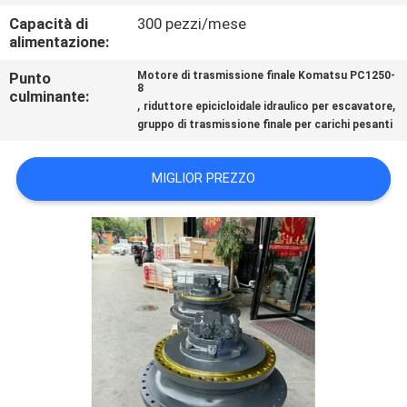
CASI
Capacità di
300 pezzi/mese
alimentazione:
RICHIEDERE
Punto
Motore di trasmissione finale Komatsu PC1250-
8
culminante:
UN
,
,
riduttore epicicloidale idraulico per escavatore
gruppo di trasmissione finale per carichi pesanti
PREVENTIVO
MIGLIOR PREZZO
SITEMAP
POLITICA
SULLA
RISERVATEZZA