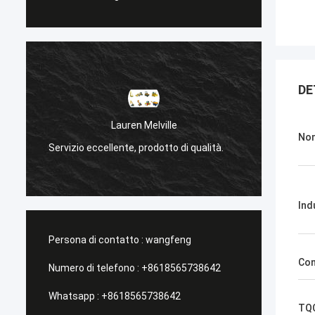
DE
Lauren Melville
Sanёк Нижег
Nom
io eccellente, prodotto di qualità.
Servizio di gestione, vel
Ind
Persona di contatto :
wangfeng
Con
Numero di telefono :
+8618565738642
Whatsapp :
+8618565738642
TQC