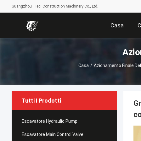
Guangzhou Tieqi Construction Machinery Co., Ltd.
Casa
C
Azio
Casa
/
Azionamento Finale Del
Tutti I Prodotti
Gr
c
Escavatore Hydraulic Pump
Escavatore Main Control Valve