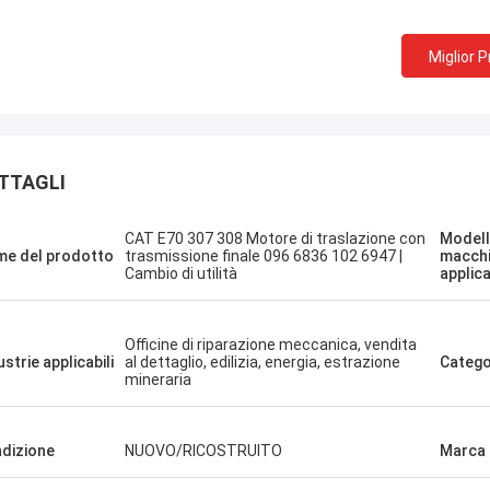
Miglior 
TTAGLI
Sanёк Нижегородский
Erdenetumur 
o di gestione, veloce e veloce.
una piacevole spesa
CAT E70 307 308 Motore di traslazione con
Modell
e del prodotto
trasmissione finale 096 6836 102 6947 |
macch
Cambio di utilità
applica
Officine di riparazione meccanica, vendita
ustrie applicabili
al dettaglio, edilizia, energia, estrazione
Catego
mineraria
dizione
NUOVO/RICOSTRUITO
Marca