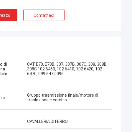
Prezzo
Contattaci
Jose
Mi piace questa azienda. Sono
Kampana
professionali e amichevoli. Servizio
o di
CAT E70, E70B, 307, 307B, 307C, 308, 308B,
eccellente e consigli amichevoli,
ina
308C 102 6460, 102 6410, 102 6420, 102
consegna rapida. Prezzo molto buono.
bile
6470, 099 6472 096
Voglio ordinare di nuovo quando ne ho
bisogno.
Gruppo trasmissione finale/motore di
ria
traslazione e cambio
CAVALLERIA DI FERRO