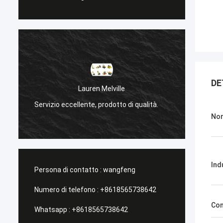
DE
Lauren Melville
Servizio eccellente, prodotto di qualità.
Servizi
Nom
Ind
Persona di contatto :
wangfeng
Numero di telefono :
+8618565738642
Con
Whatsapp :
+8618565738642