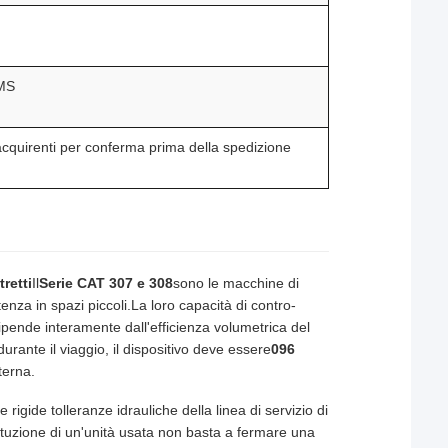
EMS
acquirenti per conferma prima della spedizione
tretti
Il
Serie CAT 307 e 308
sono le macchine di
nza in spazi piccoli.La loro capacità di contro-
dipende interamente dall'efficienza volumetrica del
durante il viaggio, il dispositivo deve essere
096
terna.
igide tolleranze idrauliche della linea di servizio di
ituzione di un'unità usata non basta a fermare una