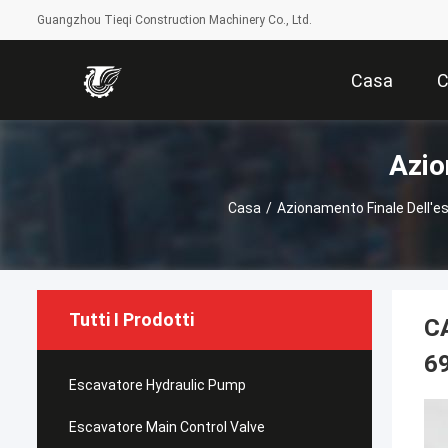
Guangzhou Tieqi Construction Machinery Co., Ltd.
Casa
C
Azio
Casa
/
Azionamento Finale Dell'e
Tutti I Prodotti
CA
69
Escavatore Hydraulic Pump
Escavatore Main Control Valve