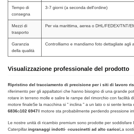
Tempo di
3-7 giorni (a seconda dell'ordine)
consegna
Mezzi di
Per via marittima, aerea o DHL/FEDEX/TNT/
trasporto
Garanzia
Controlliamo e mandiamo foto dettagliate agli 
della qualità
Visualizzazione professionale del prodotto
Ripristino del tracciamento di precisione per i siti di lavoro ris
riferimento per gli appaltatori che hanno bisogno di una grande pote
rotare in terreno molle e salire le rampe del rimorchio con facilità 
motore finaleSe la macchina si " inclina " a un lato o si sente lenta 
6836
o
102 6947
Il motore sta probabilmente perdendo pressione in
Le nostre unità di ricambio premium sono prodotte per soddisfare le r
Caterpillar.
ingranaggi indotti
- e
cuscinetti ad alto carico
La sost