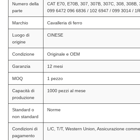
Numero della
CAT E70, E70B, 307, 307B, 307C, 308, 308B, 
parte
099 6472 096 6836 / 102 6947 / 099 3014 / 1
Marchio
Cavalleria di ferro
Luogo di
CINESE
origine
Condizione
Originale e OEM
Garanzia
12 mesi
MOQ
1 pezzo
Capacità di
1000 pezzi al mese
produzione
Standard o
Norme
non standard
Condizioni di
L/C, T/T, Western Union, Assicurazione comme
pagamento