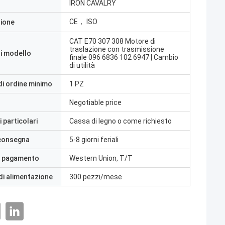
IRON CAVALRY
CE， ISO
zione
CAT E70 307 308 Motore di
traslazione con trasmissione
i modello
finale 096 6836 102 6947 | Cambio
di utilità
di ordine minimo
1 PZ
Negotiable price
 particolari
Cassa di legno o come richiesto
 consegna
5-8 giorni feriali
i pagamento
Western Union, T/T
di alimentazione
300 pezzi/mese