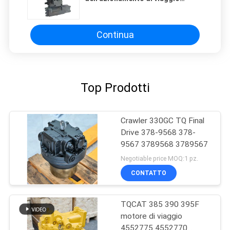
dell'escavatore Hyundai R200W-7
R200W-7A R210W-9S 31N6-45012
Ingegneria del movimento terra
Continua
Top Prodotti
Crawler 330GC TQ Final
Drive 378-9568 378-
9567 3789568 3789567
Negotiable price MOQ:1 pz.
CONTATTO
TQCAT 385 390 395F
motore di viaggio
4552775 4552770