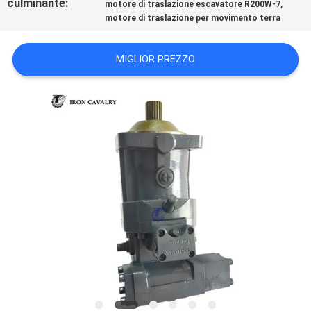
culminante:
,
motore di traslazione escavatore R200W-7
CASI
motore di traslazione per movimento terra
RICHIEDERE
MIGLIOR PREZZO
UN
PREVENTIVO
SITEMAP
POLITICA
SULLA
RISERVATEZZA