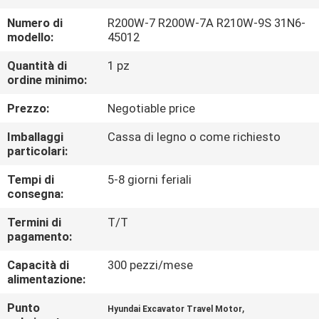
Numero di
R200W-7 R200W-7A R210W-9S 31N6-
FATORY
modello:
45012
TOUR
Quantità di
1 pz
ordine minimo:
CONTROLLO
Prezzo:
Negotiable price
DI
Imballaggi
Cassa di legno o come richiesto
QUALITÀ
particolari:
Tempi di
5-8 giorni feriali
CONTATTACI
consegna:
Termini di
T/T
pagamento:
NOTIZIE
Capacità di
300 pezzi/mese
alimentazione:
TUTTI
I
Punto
,
Hyundai Excavator Travel Motor