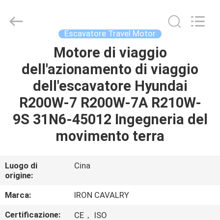
Tieqi
Construction
Machinery
Co.,
Ltd..
Escavatore Travel Motor
All
Rights
Motore di viaggio
CASA
Reserved.
dell'azionamento di viaggio
PRODOTTI
dell'escavatore Hyundai
R200W-7 R200W-7A R210W-
VIDEO
9S 31N6-45012 Ingegneria del
movimento terra
MOSTRA
VR
Luogo di
Cina
origine:
CHI
Marca:
IRON CAVALRY
SIAMO
Certificazione:
CE， ISO